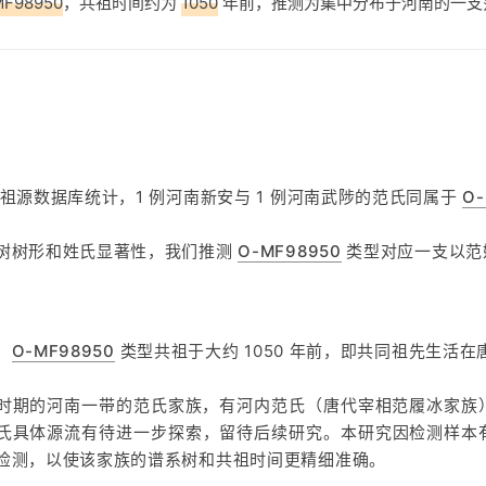
MF98950
，共祖时间约为
1050
年前，推测为集中分布于河南的一支
方祖源数据库统计，1 例河南新安与 1 例河南武陟的范氏同属于
O-
树树形和姓氏显著性，我们推测
O-MF98950
类型对应一支以范
，
O-MF98950
类型共祖于大约 1050 年前，即共同祖先生活在
时期的河南一带的范氏家族，有河内范氏（唐代宰相范履冰家族
氏具体源流有待进一步探索，留待后续研究。本研究因检测样本
检测，以使该家族的谱系树和共祖时间更精细准确。