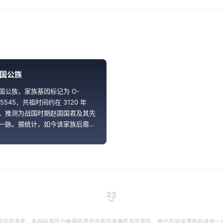
国公族
国公族，家族基因标记为 O-
25545，共祖时间约在 3120 年
，推测为战国时期赵国国君及其先
一脉。据统计，如今该家族后裔广
分布于我国北方各省份，大约占中
男性人口的 0.72%。
均仅供参考。本网站将尽力确保所提供信息的准确性及可靠性，用户在阅读使用前请进一