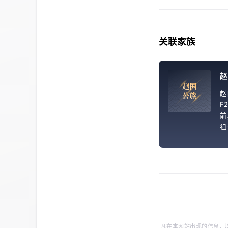
关联家族
赵
赵
国
赵
公
族
F
前
祖
泛
国
凡在本网站出现的信息，