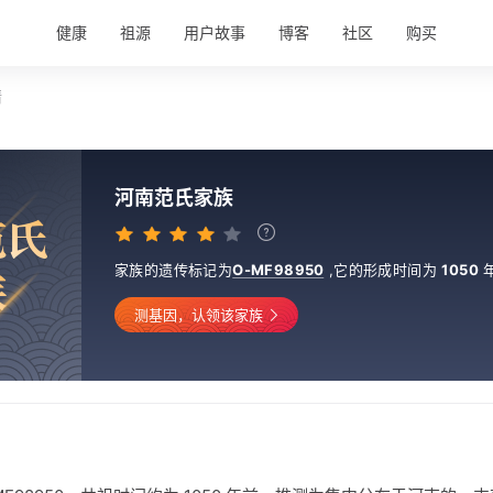
健康
祖源
用户故事
博客
社区
购买
情
河南范氏家族
范
氏
家族的遗传标记为
O-MF98950
,
它的形成时间为
1050
族
测基因，认领该家族