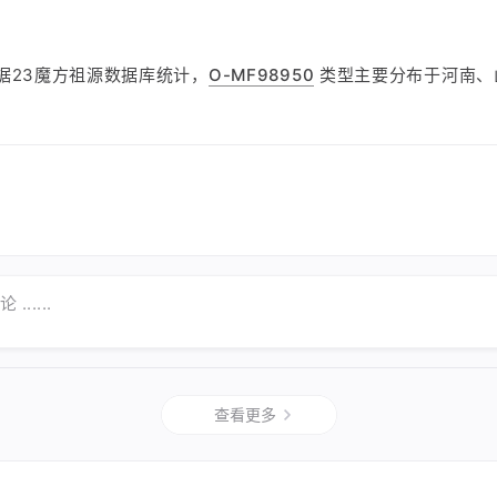
据23魔方祖源数据库统计，
O-MF98950
类型主要分布于河南、
......
查看更多