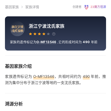
基因家族
家族详情
创建者
23魔方祖源
浙江宁波沈氏家族
浙
江
宁
波
沈
氏
家
族
家族的遗传标记为
O-MF13546
,
它的形成时间为
490
年前
基因家族介绍
家族遗传标记为
O-MF13546
，共祖时间约为
490
年前，推
测为集中分布于浙江宁波等地的一支沈氏家族。
溯源分析