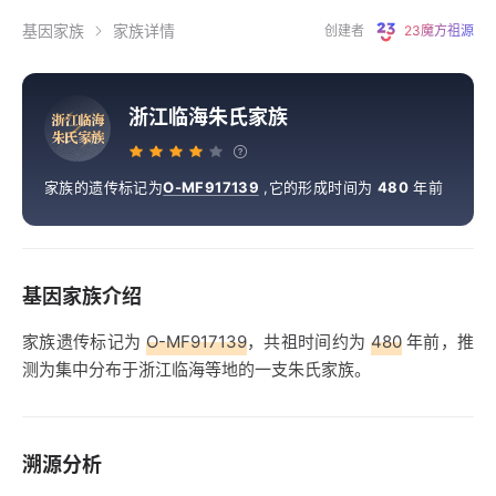
基因家族
家族详情
创建者
23魔方祖源
浙江临海朱氏家族
浙
江
临
海
朱
氏
家
族
家族的遗传标记为
O-MF917139
,
它的形成时间为
480
年前
基因家族介绍
家族遗传标记为
O-MF917139
，共祖时间约为
480
年前，推
测为集中分布于浙江临海等地的一支朱氏家族。
溯源分析