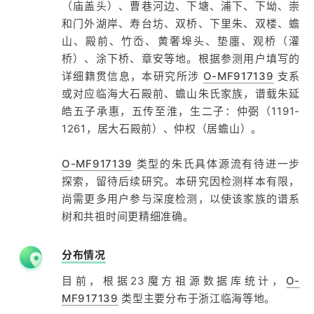
（庙盖头）、曹巷河边、下塘、浦下、下坳、崇
和门外湖岸、寿台坊、双桥、下里朱、双楼、蟾
山、殿前、竹岙、黄奢埠头、垫廛、观桥（灌
桥）、涂下桥、章安等地。根据参测用户填写的
详细籍贯信息，本研究所涉
O-MF917139
支系
或对应临海大石殿前、蟾山朱氏家族，谱载朱延
皓五子承惠，五传至淮，生二子：仲弼（1191-
1261，居大石殿前）、仲权（居蟾山）。
O-MF917139
类型的朱氏具体源流有待进一步
探索，留待后续研究。本研究因检测样本有限，
尚需更多用户参与深度检测，以使该家族的谱系
树和共祖时间更精细准确。
分布情况
目前，根据23魔方祖源数据库统计，
O-
MF917139
类型主要分布于浙江临海等地。