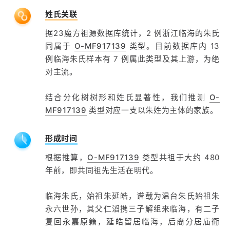
姓氏关联
据23魔方祖源数据库统计，2 例浙江临海的朱氏
同属于
O-MF917139
类型。目前数据库内 13
例临海朱氏样本有 7 例属此类型及其上游，为绝
对主流。
结合分化树树形和姓氏显著性，我们推测
O-
MF917139
类型对应一支以朱姓为主体的家族。
形成时间
根据推算，
O-MF917139
类型共祖于大约 480
年前，即共同祖先生活在明代。
临海朱氏，始祖朱延皓，谱载为温台朱氏始祖朱
永六世孙，其父仁滔携三子解组来临海，有二子
复回永嘉原籍，延皓留居临海，后裔分居庙衕