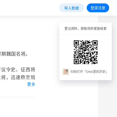
登录注册
导入数据
登记资料，获取你的家族线索
时期魏国名将。
曹议令史、征西将
扫码打开「DNA里的历史」
主将，迅速稳定局
更多
诸葛亮北伐，料敌
雍州凉州诸军事。