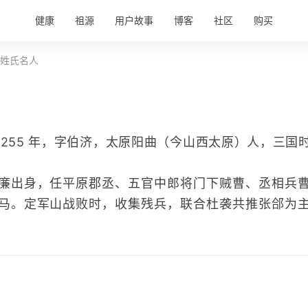
健康
祖源
用户故事
博客
社区
购买
姓氏名人
 255 年，字伯济，太原阳曲（今山西太原）人，三国
廉出身，任平原郡丞、五官中郎将门下贼曹、丞相兵
马。定军山战败时，收集残兵，联合杜袭共推张郃为
州刺史、射阳亭侯，迁镇西将军（曹真）长史，阻止
。正始元年，击退蜀国姜维。后累迁征西将军，都督
车骑将军、仪同三司，封阳曲侯。