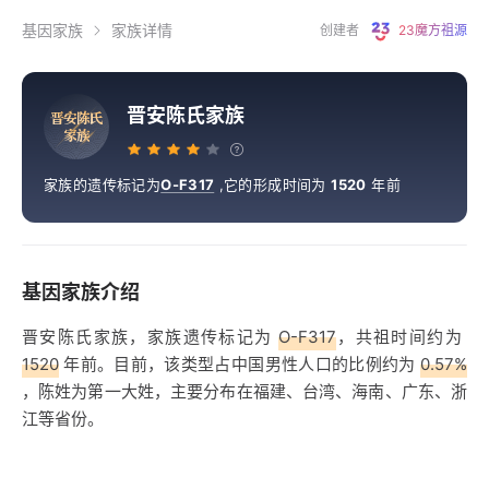
基因家族
家族详情
创建者
23魔方祖源
晋安陈氏家族
晋
安
陈
氏
家
族
家族的遗传标记为
O-F317
,
它的形成时间为
1520
年前
基因家族介绍
晋安陈氏家族，家族遗传标记为
O-F317
，共祖时间约为
1520
年前。目前，该类型占中国男性人口的比例约为
0.57%
，陈姓为第一大姓，主要分布在福建、台湾、海南、广东、浙
江等省份。