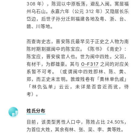
308 年），陈润以中原板荡，避乱入闽。寓居福
州乌石山。永嘉六年（公元 312 年）又隐居长乐
岱边，后世子孙分迁到福建各地及粤、浙、台、
赣、川等地。
而查询史志，晋安陈氏最早见于正史之人物为南
陈时期割据闽中的陈宝应。《陈书》《南史》：
陈宝应，晋安侯官人也。世为闽中四姓。父羽，
有材干，为郡雄豪。其与
O-F317
之间的对应关
系暂不可考。（或谓闽中四姓即林、陈、黄、
郑，而正史未言明。敦煌残卷有「黄林单仇戚」
「林仇弘单」云云，未详是否音近而讹，待
考）。
姓氏分布
目前，该类型男性人口中，陈姓占比 24.50%，
为首位大姓，其余有林、张、吴、李、黄等姓。