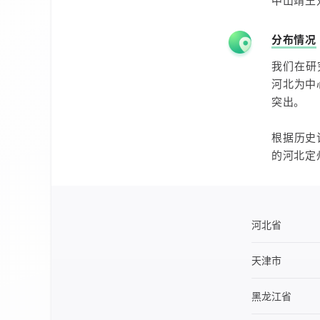
中山靖王
分布情况
我们在研
河北为中
突出。
根据历史
的河北定
河北省
天津市
黑龙江省