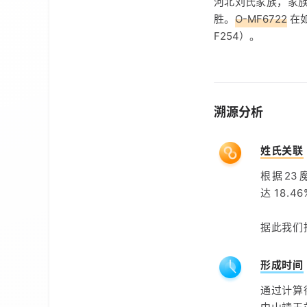
河北刘氏家族，家
胜。
O-MF6722
在
F254）。
溯源分析
姓氏关联
根据23
达 18.
据此我们
形成时间
通过计算