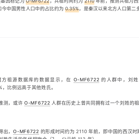
族基因标记为
O-MF6722
，共祖时间约为
2110
年前，推测共祖为西
如今中国男性人口中的占比约为
0.35%
，是秦汉以来北方人口第二多
魔方祖源数据库的数据显示，在
O-MF6722
的人群中，刘姓
46%，比例远高于其他姓氏。
推测，或许
O-MF6722
人群在历史上曾共同拥有过一个刘姓的
得出，
O-MF6722
的形成时间约为 2110 年前，即中国的西汉