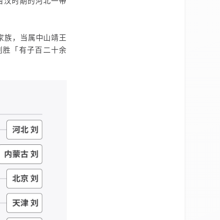
西汉时期的河北一带
家族，当属中山靖王
刘胜「有子百二十余