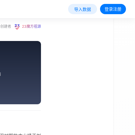
登录注册
导入数据
创建者
23魔方祖源
前