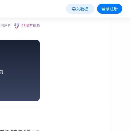
登录注册
导入数据
创建者
23魔方祖源
前