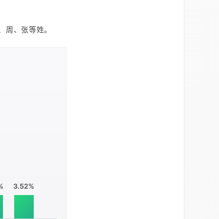
时
言
，
陈、周、张等姓。
夜
。
入
%
3.52%