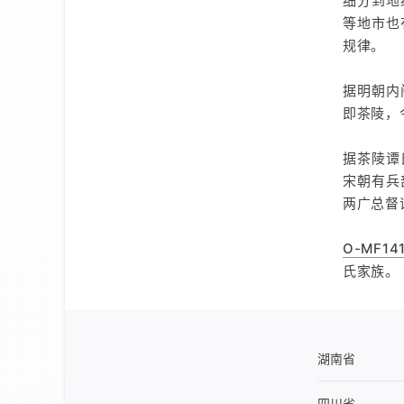
细分到地
等地市也
规律。
据明朝内
即茶陵，
据茶陵谭
宋朝有兵
两广总督
O-MF14
氏家族。
湖南省
四川省