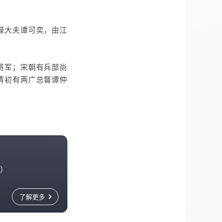
禄大夫谭可奕，由江
将军；宋朝有兵部尚
清初有两广总督谭仲
陵）
了解更多
敢于
复