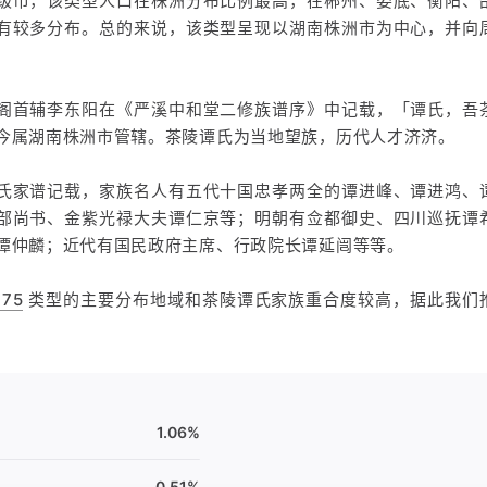
级市，该类型人口在株洲分布比例最高，在郴州、娄底、衡阳、
有较多分布。总的来说，该类型呈现以湖南株洲市为中心，并向
阁首辅李东阳在《严溪中和堂二修族谱序》中记载，「谭氏，吾
今属湖南株洲市管辖。茶陵谭氏为当地望族，历代人才济济。
氏家谱记载，家族名人有五代十国忠孝两全的谭进峰、谭进鸿、
部尚书、金紫光禄大夫谭仁京等；明朝有佥都御史、四川巡抚谭
谭仲麟；近代有国民政府主席、行政院长谭延闿等等。
175
类型的主要分布地域和茶陵谭氏家族重合度较高，据此我们
1.06%
0.51%