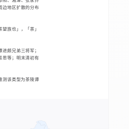
邵阳、湘潭、张家界
周边地区扩散的分布
茶望族也」，「茶」
谭进颇兄弟三将军；
希思等；明末清初有
推测该类型为茶陵谭