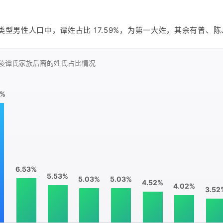
祖制疏》，抨击把持朝政的权宦，提出恢复朱元璋
期制定的奏疏办理制度，不许宦官干预朝政，广开
任四川巡抚时，夜郎部落叛乱，朝廷百官主张进剿
类型男性人口中，谭姓占比 17.59%，为第一大姓，其余有曾、
路。因此得罪了一大批权贵，被调到地方任职。
但他采取宽徭薄赋、革积弊、兴学校等措施，安抚
郎百姓，使叛乱得以平息。致仕后，潜心研究理学
编纂的《明大政纂要》和著述《四川土夷考》均收
陵谭氏家族后裔的
姓氏占比情况
《四库全书》。
9%
6.53%
5.53%
5.03%
5.03%
4.52%
4.02%
3.52