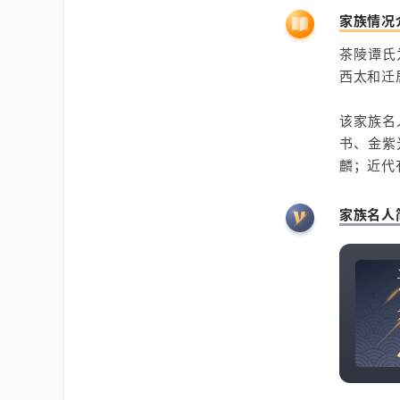
家族情况
茶陵谭氏
西太和迁
该家族名
书、金紫
麟；近代
家族名人