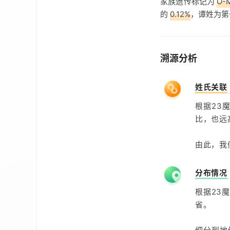
家族遗传标记为
O-
的
0.12%
，谭姓为第
溯源分析
姓氏关联
根据23
比，也远
由此，我
分布情况
根据23
省。