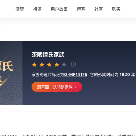
健康
祖源
用户故事
博客
社区
购买
情
茶陵谭氏家族
谭
氏
家族的遗传标记为
O-MF14175
,
它的形成时间为
1620
年
族
测基因，认领该家族