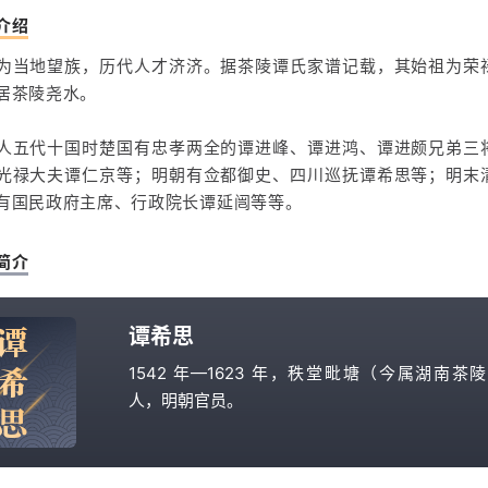
介绍
为当地望族，历代人才济济。据茶陵谭氏家谱记载，其始祖为荣
居茶陵尧水。
人五代十国时楚国有忠孝两全的谭进峰、谭进鸿、谭进颇兄弟三
光禄大夫谭仁京等；明朝有佥都御史、四川巡抚谭希思等；明末
有国民政府主席、行政院长谭延闿等等。
简介
谭
谭希思
希
1542 年—1623 年，秩堂毗塘（今属湖南茶
人，明朝官员。
思
明万历二年（1574 年）举进士。其不阿权贵，
诤言直谏，任监察御史时，冒杀头之祸，上《请改