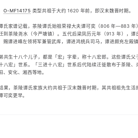
，
O-MF14175
类型共祖于大约 1620 年前，即汉末魏晋时期。
谭氏家谱记载，茶陵谭氏始祖荣禄大夫谭可奕（806 年—883 
迁到茶陵尧水（今严塘镇）。五代后梁凤历元年（913 年），谭
，赐谭进峰左领将军兼管武库，谭进鸿统兵司马，谭进颇充左殿
弟共生十八个儿子，都是「宏」字辈，称十八宏郎。这些谭氏父
十八宏」世系。「三进十八宏」世系后代陆续迁徙散布于茶陵、
阳、安化、湘西等地。
结果，茶陵谭氏家族大约共祖于汉末魏晋时期，其共祖祖先生活
谭可奕更早。