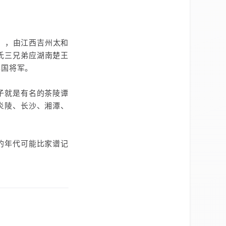
年），由江西吉州太和
氏三兄弟应湖南楚王
镇国将军。
子就是有名的茶陵谭
炎陵、长沙、湘潭、
的年代可能比家谱记