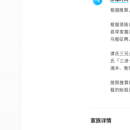
根据推算
根据茶陵
县举家搬
马殷征聘
谭氏三兄
氏「三进
湘乡、衡
按照推算
载的始祖
家族详情