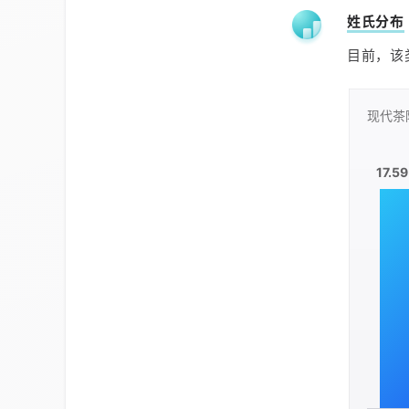
姓氏分布
目前，该
现代茶
17.5