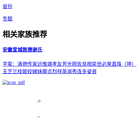
省份
专题
相关家族推荐
安徽宣城旌德谢氏
字辈：清德传家远惟端孝友芳光照佐良相奕世必荣昌珠（坤）
玉芝兰桂姬姣娣妹卿贞烈祥英淑秀连多姿音