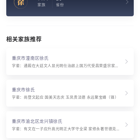
徐
家族
省份
相关家族推荐
重庆市潼南区徐氏
字辈：通殿在大廷文人显光明仕治啟上国万代受昌荣盛宗家兴永忠良昭王京朝隆正义安全庆吉亨
重庆市徐氏
字辈：尚登文起应 国美天志庆 玉凤贵法德 永远聚宝峰（锋）
重庆市渝北区龙兴镇徐氏
字辈：有文在一子应升高光明正大学守全梁 家修永著世德克方尊仁安义吉善泽长