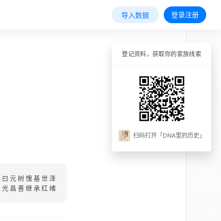
登录注册
导入数据
登记资料，获取你的家族线索
扫码打开「DNA里的历史」
廷曰元树愧基世泽
永光昌善继承红绪