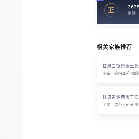
363
王
家族
相关家族推荐
甘肃白银景泰王氏
甘肃省定西市王氏