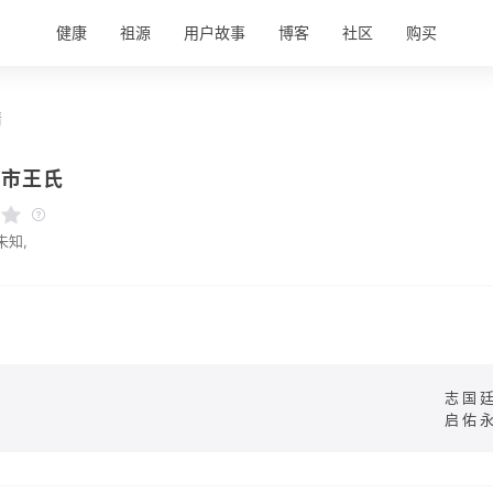
健康
祖源
用户故事
博客
社区
购买
情
威市王氏
未知,
志国
启佑