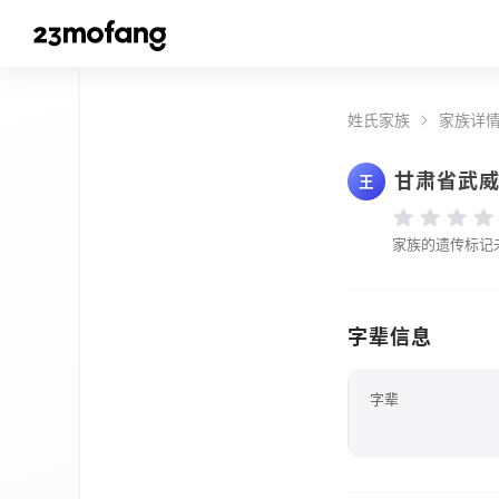
姓氏家族
家族详
甘肃省武
王
家族的遗传标记
字辈信息
字辈