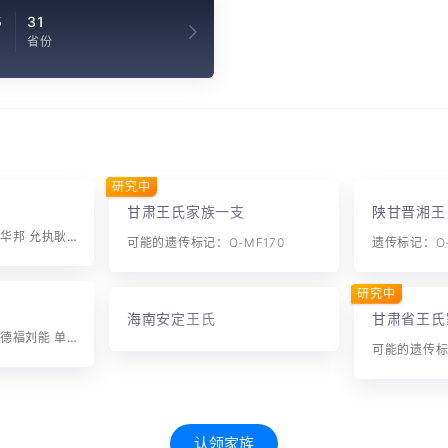
5
31
省份
研究中
甘肃王氏家族一支
陕甘晋湘王
字辈：钦宗显祖 振耀华邦 允执耿介 荣庆万世
可能的遗传标记：O-MF170
遗传标记：O-
研究中
海南安定王氏
甘肃省王氏
字辈：信公生朝分 继德福刘能 单守用可文 维鸣在世志 肇益传方远 承先应发祥 尊闻希显达 裕士待声扬 树本绳前训 贻谋锡宪章 洪修咸楙勉 运会必隆昌
可能的遗传标记
认领家族