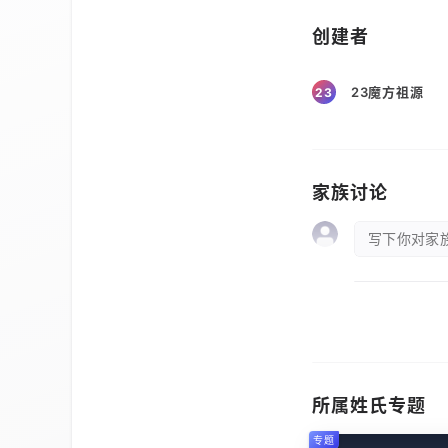
创建者
23魔方祖源
23
家族讨论
写下你对家族
所属姓氏专题
专题