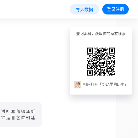
登录注册
导入数据
登记资料，获取你的家族线索
扫码打开「DNA里的历史」
恢洪叶嘉邦锡泽新
真锦运喜乞佐朝廷