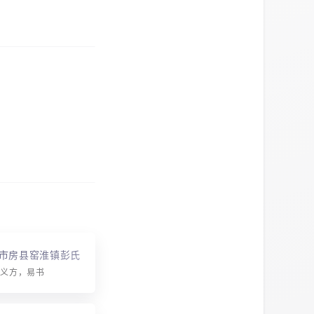
市房县窑淮镇彭氏
达义方，易书