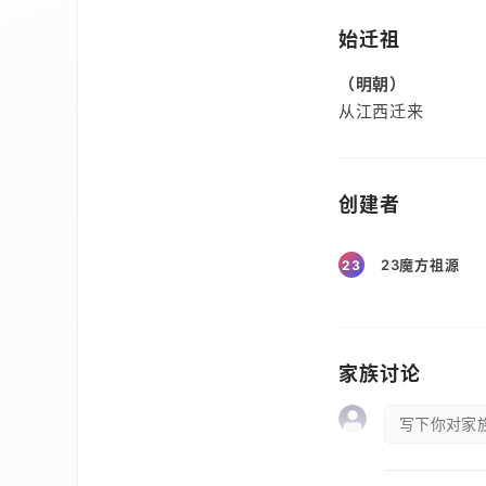
始迁祖
（明朝）
从江西迁来
创建者
23魔方祖源
23
家族讨论
写下你对家族