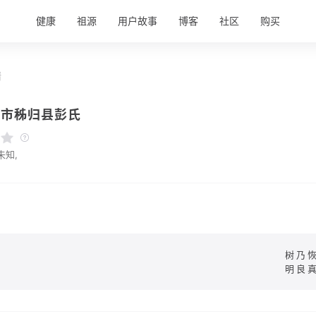
健康
祖源
用户故事
博客
社区
购买
情
昌市秭归县彭氏
未知,
树乃
明良