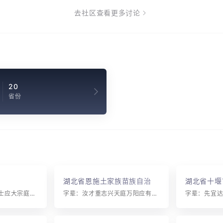
去社区查看更多讨论
20
省份
湖北省恩施土家族苗族自治州
湖北省十堰
彭氏
字辈：显守鹤志心楚士应大宗庭其学万镒
字辈：汝才重志兴天庭万阳应有正安宗国乾道大光明祖泽昭文学忠孝著家邦一本开际会世代振刚常
字辈：先宜