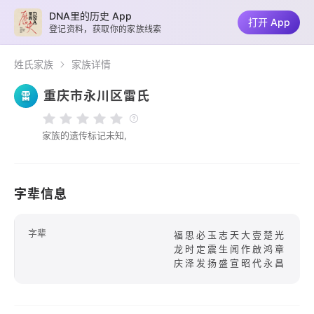
DNA里的历史 App
打开 App
登记资料，获取你的家族线索
姓氏家族
家族详情
重庆市永川区雷氏
雷
家族的遗传标记未知,
字辈信息
字辈
福思必玉志天大壹楚光
龙时定震生闻作啟鸿章
庆泽发扬盛宣昭代永昌