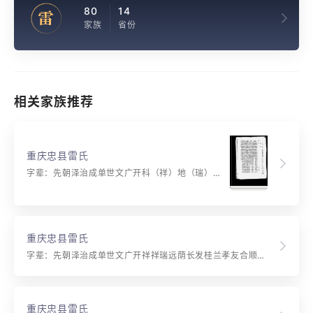
80
14
雷
家族
省份
相关家族推荐
重庆忠县雷氏
字辈：先朝泽治成单世文广开科（祥）地（瑞）荣（远）登（荫）显（长）道（发）学（桂）育（兰）荫（孝）才（友）合顺家道兴伟光宗裕厚福寿如山荣昌万代永庆平安
重庆忠县雷氏
字辈：先朝泽治成单世文广开祥祥瑞远荫长发桂兰孝友合顺家道兴传光宗裕厚福寿如山荣昌万代永庆平安启良玉书豪杰正义吉盛贤博学汉风显邦国崇尚仁勇德宏扬宪鼎敬恒春肇诗易松竹长青树茂林大相远凤立金宝祐怡丰浩琪秉晨起建东雄泰康昭俊彦运远凯旋梦乾坤克江善碧海旭云天
重庆忠县雷氏