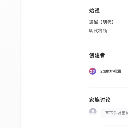
始祖
馮誠（明代）
明代将领
创建者
23魔方祖源
23
家族讨论
写下你对家族