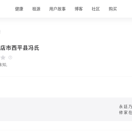
健康
祖源
用户故事
博客
社区
购买
情
马店市西平县冯氏
未知,
永廷
修家