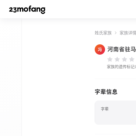
姓氏家族
家族详
河南省驻
冯
家族的遗传标记
字辈信息
字辈