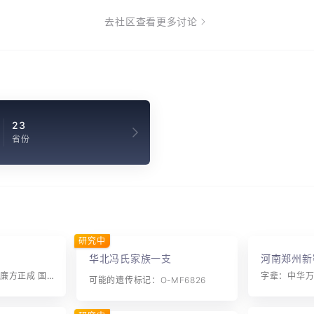
去社区查看更多讨论
23
省份
研究中
华北冯氏家族一支
河南郑州新
字辈：中华万世荣 孝廉方正成 国泰民安乐 福禄寿三星
可能的遗传标记：O-MF6826