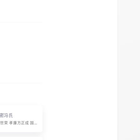
密冯氏
字辈：中华万世荣 孝廉方正成 国泰民安乐 福禄寿三星