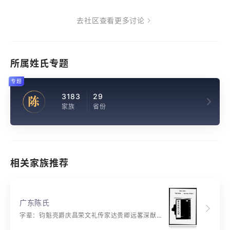
去社区查看更多讨论
所属姓氏专题
专题
3183
29
陈
家族
省份
相关家族推荐
广东陈氏
字辈：钧魁亮爵庆昌荣文礼传家达贵卿远畧深猷光太汉常维华国福升平