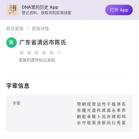
DNA里的历史 App
打开 App
登记资料，获取你的家族线索
姓氏家族
家族详情
广东省清远市陈氏
陈
家族的遗传标记未知,
字辈信息
字辈
赞朝成景运传子植贤名
有耀光虞祚其昌永孝声
嗣能承敬卜兆庆继和鸣
长守祖荣泽新风衍秀英