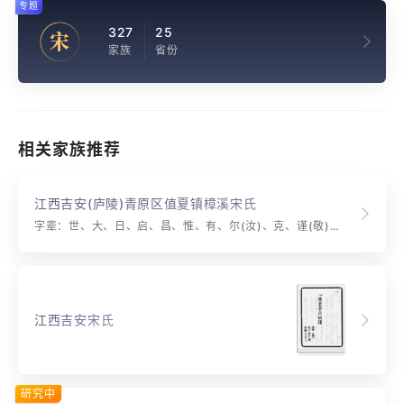
专题
327
25
宋
家族
省份
相关家族推荐
江西吉安(庐陵)青原区值夏镇樟溪宋氏
字辈：世、大、日、启、昌、惟、有、尔(汝)、克、谨(敬)、事(嗣或仕)、定(必)、愈(裕)、加、光
江西吉安宋氏
研究中