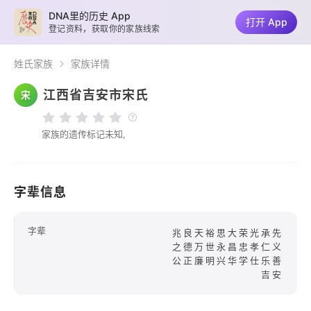
DNA里的历史 App
打开 App
登记资料，获取你的家族线索
姓氏家族
家族详情
江西省吉安市宋氏
宋
家族的遗传标记未知,
字辈信息
字辈
兆良天裕思大荣光承先
之德万世永昌忠孝仁义
公正廉明兴华学仕乐善
吉安