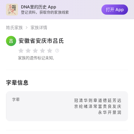
DNA里的历史 App
打开 App
登记资料，获取你的家族线索
姓氏家族
家族详情
安徽省安庆市吕氏
吕
家族的遗传标记未知,
字辈信息
字辈
冠清华则章道德延芳远
京纶绪泽常富贵良友庆
永华开景润