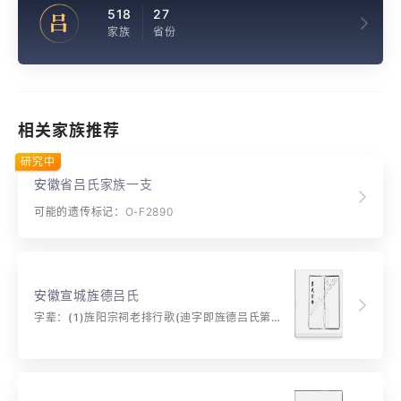
518
27
吕
家族
省份
相关家族推荐
研究中
安徽省吕氏家族一支
可能的遗传标记：O-F2890
安徽宣城旌德吕氏
字辈：(1)旌阳宗祠老排行歌(迪字即旌德吕氏第二十五世):迪吉宜弘祚宣和自肇祥徽声扬上国喜起颂明良(2)乾隆二年合族复起排行歌(渭字即旌德吕氏第二十八世): 9 渭玉发祥成伟烈贤能绍美锡遐昌居仁由义昭忠信奕祀恢弘德泽长