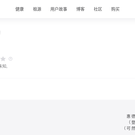
健康
祖源
用户故事
博客
社区
购买
情
氏
未知,
惠
（
（可