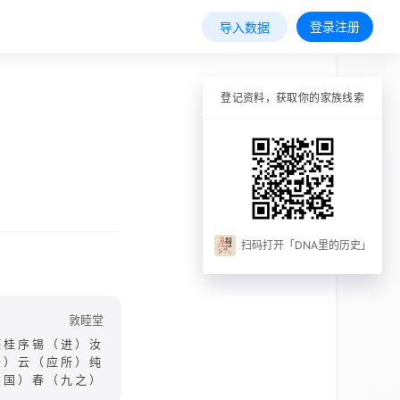
登录注册
导入数据
登记资料，获取你的家族线索
扫码打开「DNA里的历史」
敦睦堂
德桂序锡（进）汝
登）云（应所）纯
然国）春（九之）