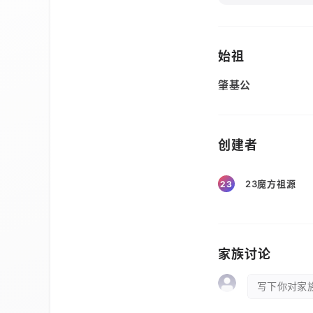
始祖
肇基公
创建者
23魔方祖源
23
家族讨论
写下你对家族