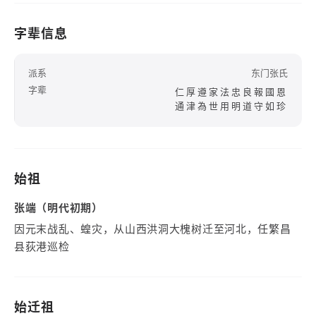
字辈信息
派系
东门张氏
字辈
仁厚遵家法忠良報國恩
通津為世用明道守如珍
始祖
张端（明代初期）
因元末战乱、蝗灾，从山西洪洞大槐树迁至河北，任繁昌
县荻港巡检
始迁祖