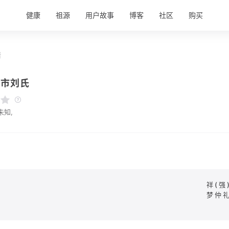
健康
祖源
用户故事
博客
社区
购买
情
宁市刘氏
未知,
祥(强
梦仲礼