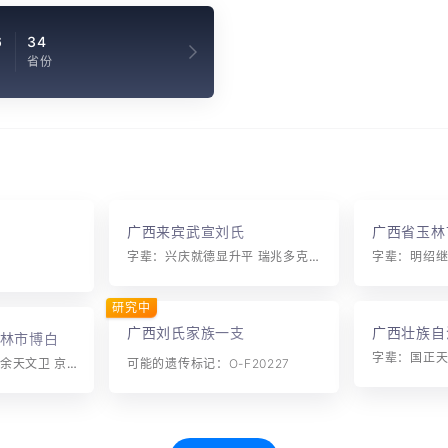
6
34
省份
广西来宾武宣刘氏
广西省玉林
字辈：兴庆就德显升平 瑞兆多克承邦秀 志复振汉山河
研究中
广西刘氏家族一支
广西壮族自
林市博白县
字辈：汝祖仁尔演 纯余天文卫 京运鸿开大 展汉基国朝 承世永锡恩 光
可能的遗传标记：O-F20227