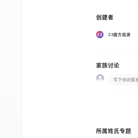
创建者
23魔方祖源
23
家族讨论
写下你对家族
所属姓氏专题