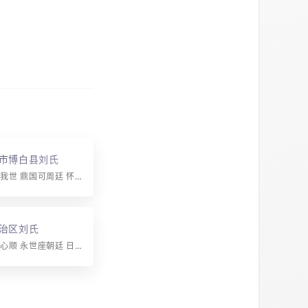
市博白县刘氏
字辈：明绍继我世 鼎国可周廷 怀赞庆朝殿 陶唐源远天 禄泽长人文 蔚起科甲联 方
治区刘氏
字辈：国正天心顺 永世座朝廷 日月星光影 才子震乾坤