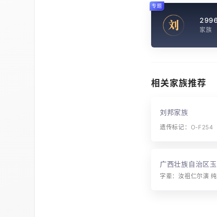
专题
299
刘
家族
相关家族推荐
刘邦家族
遗传标记：O-F254
广西壮族自治区玉
刘氏