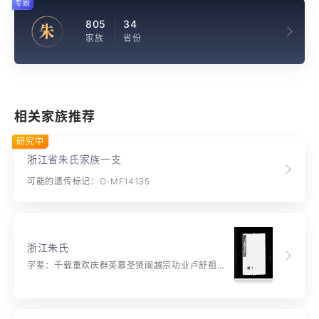
专题
805
34
朱
家族
省份
相关家族推荐
研究中
浙江省朱氏家族一支
可能的遗传标记：O-MF14135
浙江朱氏
字辈：千载重欢庆群英慕圣贤闽越宗功业卢舒祖德基根深树丰茂蒂固木丛衍颂歌震寰宇子孙永相连