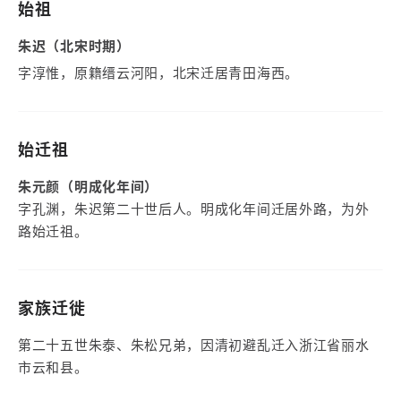
始祖
朱迟（北宋时期）
字淳惟，原籍缙云河阳，北宋迁居青田海西。
始迁祖
朱元颜（明成化年间）
字孔渊，朱迟第二十世后人。明成化年间迁居外路，为外
路始迁祖。
家族迁徙
第二十五世朱泰、朱松兄弟，因清初避乱迁入浙江省丽水
市云和县。