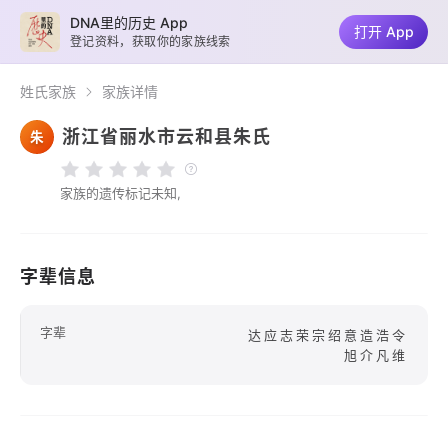
DNA里的历史 App
打开 App
登记资料，获取你的家族线索
姓氏家族
家族详情
浙江省丽水市云和县朱氏
朱
家族的遗传标记未知,
字辈信息
字辈
达应志荣宗绍意造浩令
旭介凡维