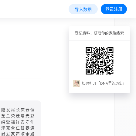
登录注册
导入数据
登记资料，获取你的家族线索
扫码打开「DNA里的历史」
崇隆发裕长庆云恒
堂芝兰荣茂增光彩
清纯受福祥安守仲
胜泽克全仁智蹇连
伦尚发家声顺金殿