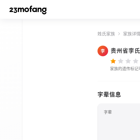
姓氏家族
家族详
贵州省李
李
家族的遗传标记
字辈信息
字辈