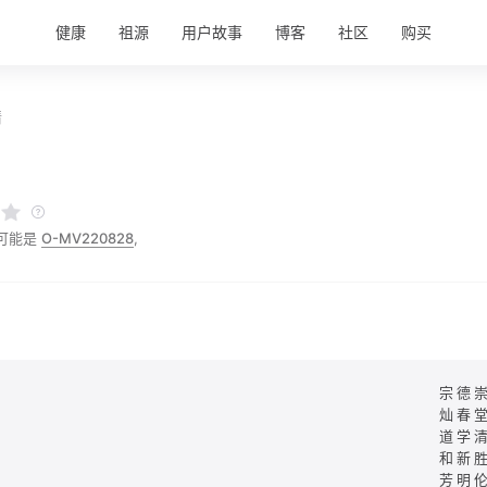
健康
祖源
用户故事
博客
社区
购买
情
氏
可能是
O-MV220828
,
宗德
灿春
道学
和新
芳明