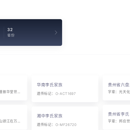
1
32
省份
华南李氏家族
贵州省六盘
字辈：如绍春宝佩纯谨振华堂世泽承先制家谟古步皇
遗传标记：O-ACT1697
贵州省李氏
湘中李氏家族
字辈：春连玉发克青山颂江在万事永江河
字辈：邦应
遗传标记：O-MF26720