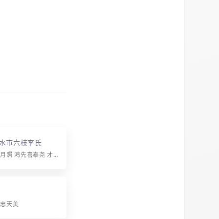
水市六枝李氏
字辈：光天化月照 鸿先喜泰尧 才发兴隆茂 林应登文朝 忠厚传家远 开祥重得尊
世忠天美