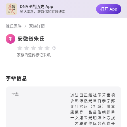
DNA里的历史 App
打开 App
登记资料，获取你的家族线索
姓氏家族
家族详情
安徽省朱氏
朱
家族的遗传标记未知,
字辈信息
字辈
道法国正绍祖儒芳世德
永彰沛然光显百泰宁邦
奕叶宏远（礻冀）胤其
康荣登一品昌佐朝纲秀
士文如玉光明照上方拔
才联伯仲际会永春长