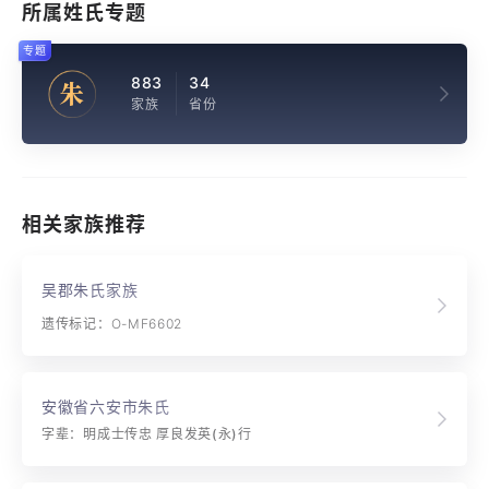
所属姓氏专题
专题
883
34
朱
家族
省份
相关家族推荐
吴郡朱氏家族
遗传标记：O-MF6602
安徽省六安市朱氏
字辈：明成士传忠 厚良发英(永)行