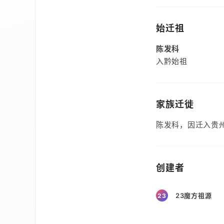
始迁祖
陈发科
入黔始祖
家族迁徙
陈发科，因迁入贵
创建者
23魔方祖源
23