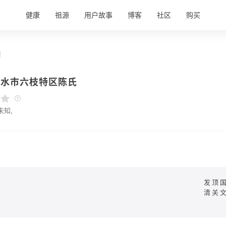
健康
祖源
用户故事
博客
社区
购买
情
盘水市六枝特区陈氏
未知,
发顶
清关