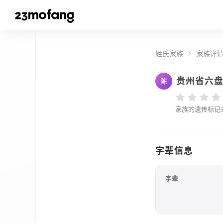
姓氏家族
家族详
贵州省六
陈
家族的遗传标记
字辈信息
字辈