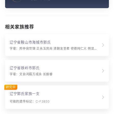
相关家族推荐
辽宁省鞍山市海城市郭氏
字辈：邦仲良世锦 正永玉凤尚 清朝友圣君 修德纯仁义 明显庆万春
辽宁省铁岭市郭氏
字辈：文自鸿殿万成永 长振睿
研究中
辽宁郭氏家族一支
可能的遗传标记：C-F3850