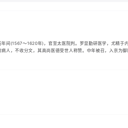
年间(1567～1620年)，官至太医院判。罗显勤研医学，尤精
穷病人，不收分文，其高尚医德受世人称赞。中年被召，入京为御