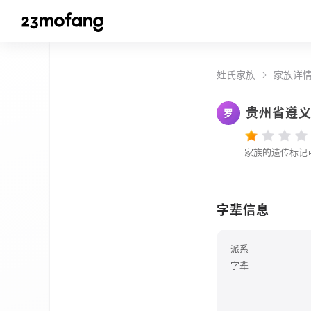
姓氏家族
家族详
贵州省遵
罗
家族的遗传标记
字辈信息
派系
字辈