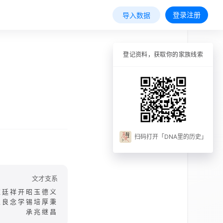
登录注册
导入数据
登记资料，获取你的家族线索
扫码打开「DNA里的历史」
文才支系
应廷祥开昭玉德义
家良念学锡培厚秉
承兆继昌