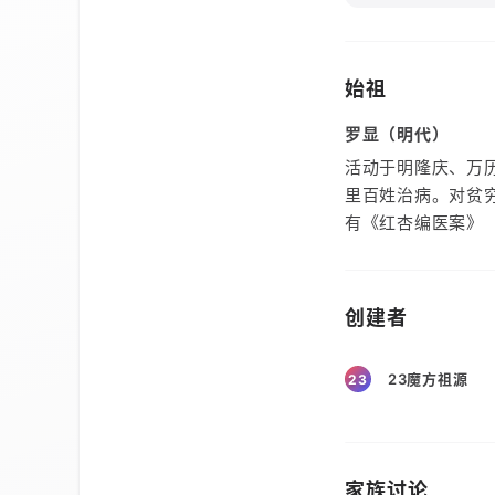
始祖
罗显（明代）
活动于明隆庆、万历
里百姓治病。对贫
有《红杏编医案》
创建者
23魔方祖源
23
家族讨论