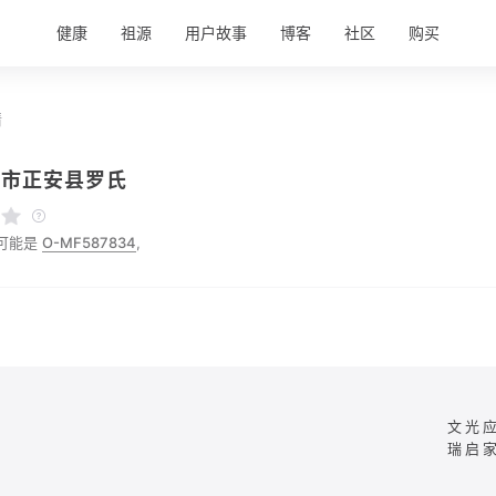
健康
祖源
用户故事
博客
社区
购买
情
义市正安县罗氏
可能是
O-MF587834
,
文光
瑞启