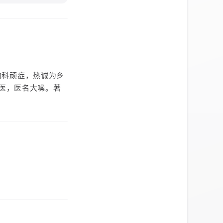
于内科顽症，热诚为乡
医，医名大噪。著