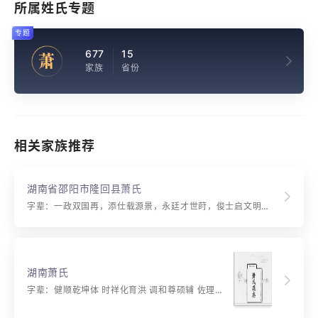
所属姓氏专题
专题
677
15
萧
家族
省份
相关家族推荐
湖南省邵阳市隆回县萧氏
字辈：一政双国再，添仕载源景，永廷才世莳，俊士启文明，健顺乾坤体，…
湖南萧氏
字辈：健顺乾坤体 时祥化育洪 调和尊硕辅 佐理重儒躬 建立忠丞业 光扬镇武功 圭璋名仕范 节义哲人风 璧聘金阶上 辉联桂籍中 诒谋常守绪 灵秀自钟嵩 彝训家声振 典谟德泽崇 本源循序列 作述永优隆