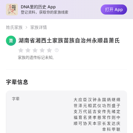
DNA里的历史 App
打开 App
登记资料，获取你的家族线索
姓氏家族
家族详情
湖南省湘西土家族苗族自治州永顺县萧氏
萧
家族的遗传标记未知,
字辈信息
字辈
大应臣汉钟永国炳继绵
世泽元相武仪功烈盛子
支万代延吉安传先绪定
福育名贤孝慈常作则中
顺可协天本宗长发达庆
幸科甲联