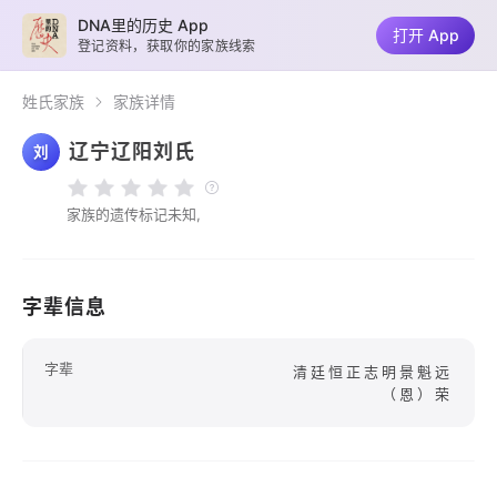
DNA里的历史 App
打开 App
登记资料，获取你的家族线索
姓氏家族
家族详情
辽宁辽阳刘氏
刘
家族的遗传标记未知,
字辈信息
字辈
清廷恒正志明景魁远
（恩）荣