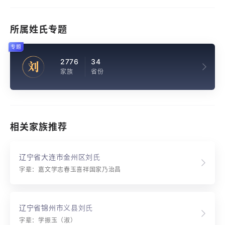
所属姓氏专题
专题
2776
34
刘
家族
省份
相关家族推荐
辽宁省大连市金州区刘氏
字辈：嘉文学志春玉喜祥国家乃治昌
辽宁省锦州市义县刘氏
字辈：学振玉（淑）