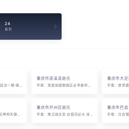
24
省份
重庆市巫溪县谢氏
重庆市大足
字辈：德宗嗣有永 思廷汝一朝 国正必享泰 邦宁自显昭 经文光祖第 纬武皇都 书香传万祚 世袭定公侯 仁义列根本 礼智信为纲 江饶千载香 衡常百代昌
字辈：思庭如遗朝国正必亨泰邦明志显照仁文光祖姜裔续繁
重庆市开州区谢氏
重庆市巴县
字辈：文光先主行玉后坤邦天德国朝呈姜裔续繁
字辈：惟汉政太安 应祖宗必大 深思仕仲秀 文才富贵显 倡宁振兴（ 玉树仟枝茂 永世昆仑万 代升）仁徵 国瑞合续绍 南方惠值声 闻远蕃宣世 泽长佐时毓 哲辅立学茂 贤良尚異光 先德用期久 发祥