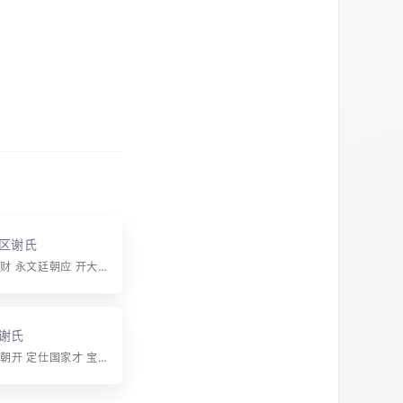
区谢氏
字辈：原添震财 永文廷朝应 开大光升上 世宏杨佑泽 荣锡贞惠昌 宗汝良伯仲 思维崇承时 克嗣万国隆
谢氏
字辈：日吉锡朝开 定仕国家才 宝树增辉远 鼎盛列三台 祖德宗功大 先芬福荫长 诗书传美业 孝友重伦常 仁义礼智信 诚正守天良 修齐达平治 体用全宏纲 本厚华益茂 源清流自芳 各贤继泰运 昭代发祥光 龙兴同凤举 玉润连金相 经文谋进化 耀武庆安邦 群民思惠泽 勋献易明扬 富贵声荣显 康乐永寿昌