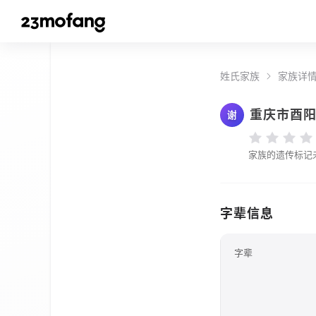
姓氏家族
家族详
重庆市酉
谢
家族的遗传标记
字辈信息
字辈