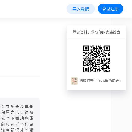
登录注册
导入数据
登记资料，获取你的家族线索
扫码打开「DNA里的历史」
天芝立树长茂再永
元积厚光宗大德隆
祖先圣明徵瑞兆秉
）蔚应强廷予任录
谱序新识才华精