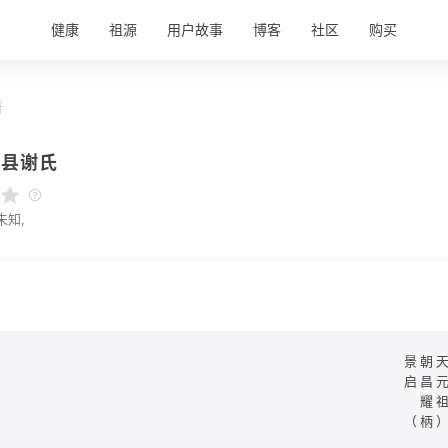
健康
祖源
用户故事
博客
社区
购买
情
阳县谢氏
未知,
景朝
启昌
耀
（柄