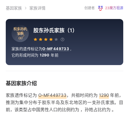
基因家族
家族详情
创建者
23魔方祖源
胶
东
孙
氏
胶东孙氏家族（1）
家
族
（
1
）
家族的遗传标记为
O-MF449733
,
它的形成时间为
1290
年前
基因家族介绍
家族遗传标记为
O-MF449733
，共祖时间约为
1290
年前，
推测为集中分布于胶东半岛及东北地区的一支孙氏家族。目
前，该类型占中国男性人口的比例约为
，孙姓占比约为
。