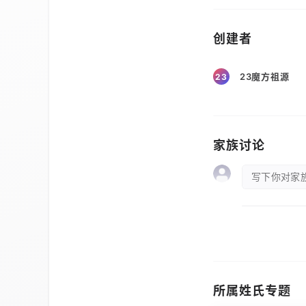
创建者
23魔方祖源
23
家族讨论
写下你对家族
所属姓氏专题