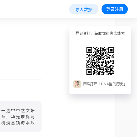
登录注册
导入数据
登记资料，获取你的家族线索
扫码打开「DNA里的历史」
应一选空中然文培
（至）华光增锡清
树焕基镇海本烈