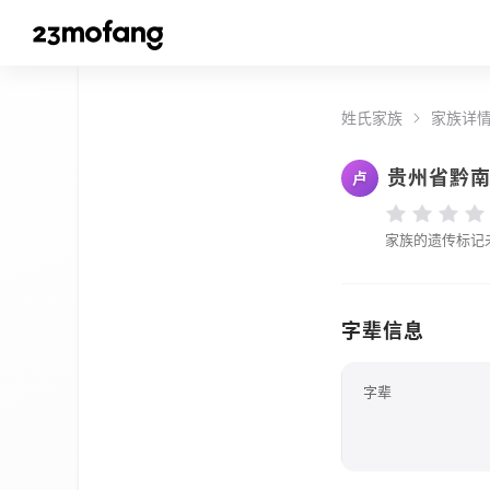
姓氏家族
家族详
贵州省黔
卢
家族的遗传标记
字辈信息
字辈