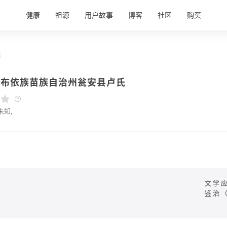
健康
祖源
用户故事
博客
社区
购买
情
南布依族苗族自治州瓮安县卢氏
未知,
文学
鉴治