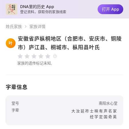
DNA里的历史 App
打开 App
登记资料，获取你的家族线索
姓氏家族
家族详情
安徽省庐枞桐地区（合肥市、安庆市、铜陵
叶
市）庐江县、桐城市、枞阳县叶氏
家族的遗传标记未知,
字辈信息
堂号
南阳水心堂
字辈
大汝延祚士映有声名家
经学定国奇英