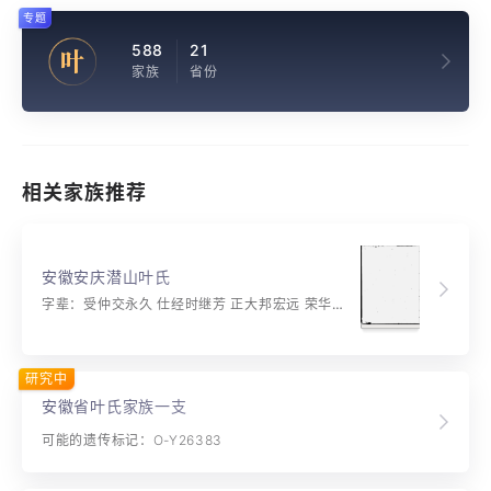
专题
588
21
叶
家族
省份
相关家族推荐
安徽安庆潜山叶氏
字辈：受仲交永久 仕经时继芳 正大邦宏远 荣华福禄扬 绍传知有本 忠厚万年长
研究中
安徽省叶氏家族一支
可能的遗传标记：O-Y26383