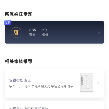
所属姓氏专题
专题
385
20
唐
家族
省份
相关家族推荐
安徽宿松唐氏
字辈：良士志应时 道正耀天光 学富功先裕 德崇名自彰 咸怀诒泽大 克念保宗长 继嗣能华国 家声世代昌
安徽亳州涡阳县唐氏家族