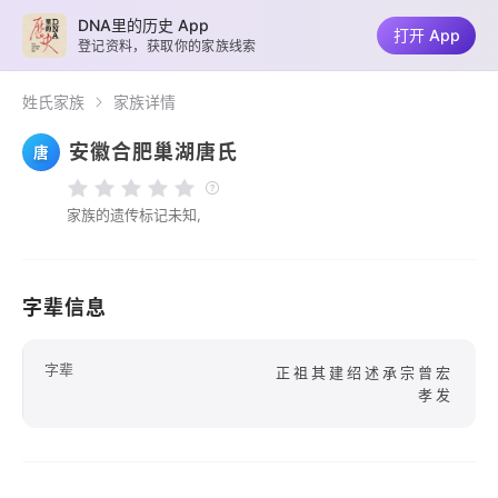
DNA里的历史 App
打开 App
登记资料，获取你的家族线索
姓氏家族
家族详情
安徽合肥巢湖唐氏
唐
家族的遗传标记未知,
字辈信息
字辈
正祖其建绍述承宗曾宏
孝发