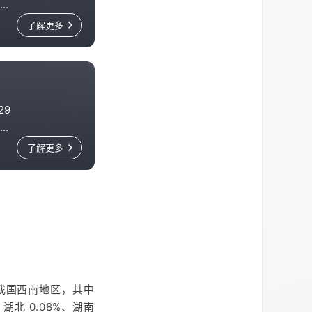
军
设
了解更多
蛮
师往
9
、
帐
了解更多
马
酉阳
于我国西南地区，其中
、湖北 0.08%、湖南