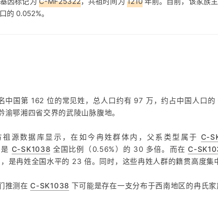
族基因标记为
C-MF25322
，共祖时间为
1210
年前。目前，该家族主
的 0.052%。
中国第 162 位的常见姓，总人口约有 97 万，约占中国人口的 
黔渝鄂湘四省交界的武陵山脉腹地。
魔方祖源数据库显示，在如今冉姓群体内，父系类型属于
C-S
，是
C-SK1038
全国比例（0.56%）的 30 多倍。而在
C-SK10
.7%，是冉姓全国水平的 23 倍。同时，这些冉姓人群的籍贯高度
们推测在
C-SK1038
下可能是存在一支分布于西南地区的冉氏家