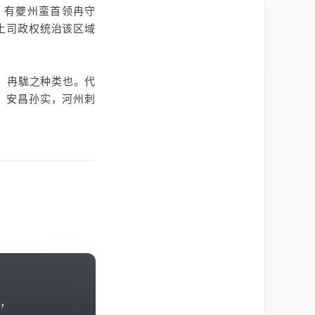
，有夔州蛮首领冉守
土司政权统治该区域
，冉駹之种类也。代
。安昌孙实，河州刺
，