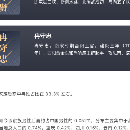
即屯据三峡，断遏水路。北周武成初，与向五子联
贤
攻陷白帝城。后又分遣其子于江南险要处筑十城
防，自领重兵屯峡北水逻城，凭险固守，外结涔阳
为援。天和元年（566 年），北周开府陆腾督
讨，陷诸城。缘小道攻入水逻，执杀之。
冉
冉守忠
守
冉守忠，南宋时期酉阳土官。建炎三年（112
年），酉阳蛮金头和尚响应王辟起事，攻思南、涪
忠
渝等州县。他奉命率军镇压，遣部将伪降，乘夜入
刺死金头和尚，复以大军攻营，获胜。授御前兵
使，戍守酉阳寨。绍兴元年（1131 年），改
州，命为土知州，子孙世袭。
族后裔中冉姓占比在 33.3% 左右。
如今该家族男性后裔约占中国男性的 0.052%，分布主要集中
地总人口的 0.74%，重庆 0.42%、四川 0.16%、云南 0.12%