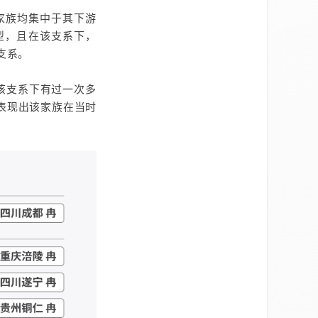
家族均集中于其下游
型，且在该支系下，
支系。
在该支系下有过一次多
，表现出该家族在当时