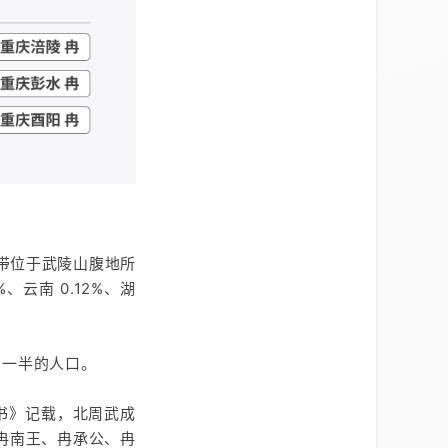
带位于武陵山腹地所
、云南 0.12%、湖
约一半的人口。
书》记载，北周武成
、冉南王、冉承公、冉