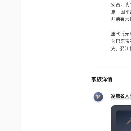
安西、冉
忠，因平
前后有六
唐代《元
为巴东蛮
史，娶江
家族详情
家族名人