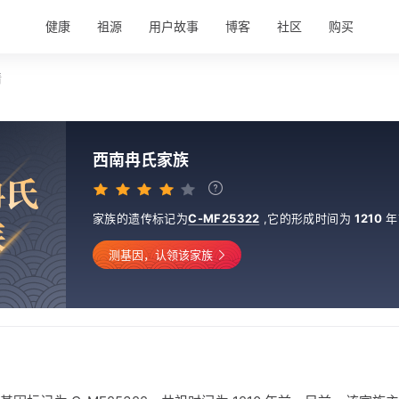
健康
祖源
用户故事
博客
社区
购买
情
西南冉氏家族
冉
氏
家族的遗传标记为
C-MF25322
,
它的形成时间为
1210
年
族
测基因，认领该家族