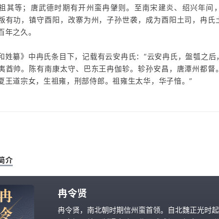
祖其等；唐武德时期有开州蛮冉肈则。至南宋建炎、绍兴年间
叛有功，镇守酉阳，改寨为州，子孙世袭，成为酉阳土司，冉氏
百年之久。
和姓纂》中冉氏条目下，记载有云安冉氏：“云安冉氏，盤瓠之后
夷酋帅。陈有南康太守、巴东王冉伽轸。轸孙安昌，唐潭州都督
夏王道宗女，生祖雍，刑部侍郎。祖雍生太华，华子愔。”
简介
冉
冉令贤
令
冉令贤，南北朝时期信州蛮首领。自北魏正光时起