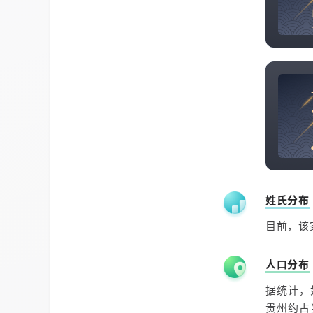
姓氏分布
目前，该家
人口分布
据统计，
贵州约占当