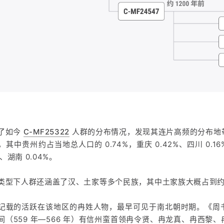
了如今
C-MF25322
人群的分布情况，发现其连片高频的分布地
其中贵州约占当地总人口的 0.74%，重庆 0.42%、四川 0.16%
%、湖南 0.04%。
类型下人群还涵盖了汉、土家等多个民族，其中土家族大概占到
记载的活跃在该地区的冉姓人物，最早可见于南北朝时期。《周
间（559 年—566 年）有信州蛮首领冉令贤、冉龙真、冉西黎