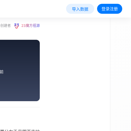
登录注册
导入数据
创建者
23魔方祖源
前