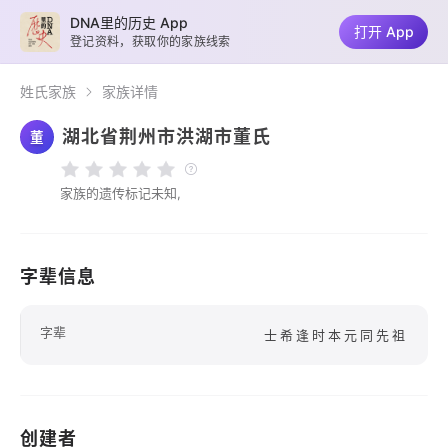
DNA里的历史 App
打开 App
登记资料，获取你的家族线索
姓氏家族
家族详情
湖北省荆州市洪湖市董氏
董
家族的遗传标记未知,
字辈信息
字辈
士希逢时本元同先祖
创建者