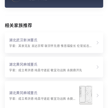
相关家族推荐
湖北武汉新洲董氏
字辈：其崇克友 显达宗帮 联宗怀先德 惟思福俊长 伦常如志礼 必可发祯祥
湖北黄冈麻城董氏
字辈：成立希洪德 纯昌守道延 敏宜功远佩 永弼鼎开先
湖北黄冈麻城董氏
字辈：成立希洪德 纯昌守道延 敏宜功远佩 永弼鼎开先