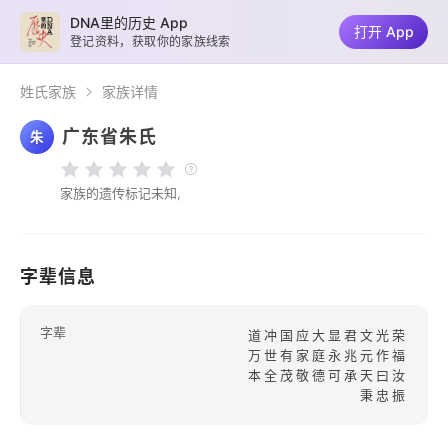
DNA里的历史 App
打开 App
登记资料，获取你的家族线索
姓氏家族
家族详情
广东省朱氏
朱
家族的遗传标记未知,
字辈信息
字辈
道冲国应大显君文光荣
万世有家庭永兆元作福
本全茂敬德可承天曰汝
秉忠振