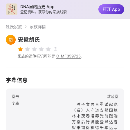
DNA里的历史 App
打开 App
登记资料，获取你的家族线索
姓氏家族
家族详情
安徽胡氏
胡
家族的遗传标记可能是
O-MF359725
,
字辈信息
堂号
敦睦堂
字辈
胜子文思百重试起聪
（名）人守道安邦国琼
林永茂春培养光前烈端
方裕后行贤能登显达睿
智秉钧衡祖德千年远宗