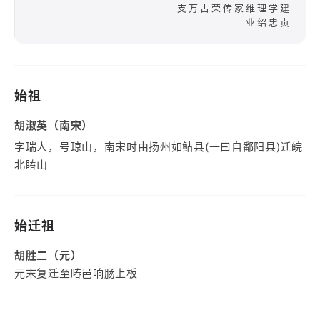
支万古荣传家维理学建
业绍忠贞
始祖
胡淑英（南宋）
字瑞人，号琼山，南宋时由扬州如鲇县(一曰自鄱阳县)迁皖
北睶山
始迁祖
胡胜二（元）
元末复迁至睶邑响肠上板