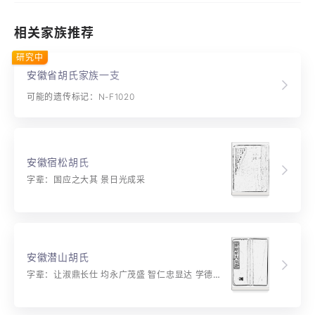
相关家族推荐
研究中
安徽省胡氏家族一支
可能的遗传标记：N-F1020
安徽宿松胡氏
字辈：国应之大其 景日光成采
安徽潜山胡氏
字辈：让淑鼎长仕 均永广茂盛 智仁忠显达 学德宗先正 功名应发祥 福善多馀庆 事业在伦常 文章基天性