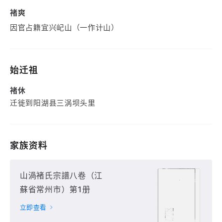
褚爽
因官占籍宜兴屺山（一作计山）
始迁祖
褚休
迁徙到阳湖县三涡坝头里
家族资料
山渦褚氏宗譜八卷（江
蘇省常州市）第1册
立即查看