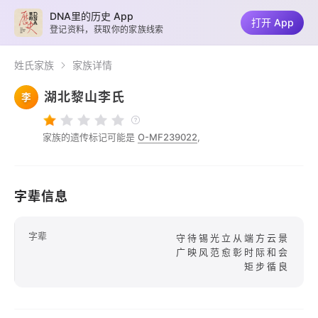
DNA里的历史 App
打开 App
登记资料，获取你的家族线索
姓氏家族
家族详情
湖北黎山李氏
李
家族的遗传标记可能是
O-MF239022
,
字辈信息
字辈
守待锡光立从端方云景
广映风范愈彰时际和会
矩步循良