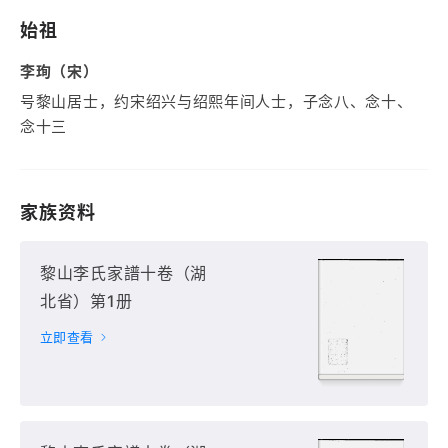
始祖
李珣（宋）
号黎山居士，约宋绍兴与绍熙年间人士，子念八、念十、
念十三
家族资料
黎山李氏家譜十卷（湖
北省）第1册
立即查看