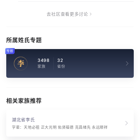
去社区查看更多讨论
所属姓氏专题
专题
3498
32
李
家族
省份
相关家族推荐
湖北省李氏
字辈：天地必祖 正大光明 佑贤福德 克昌绪先 永远顺祥