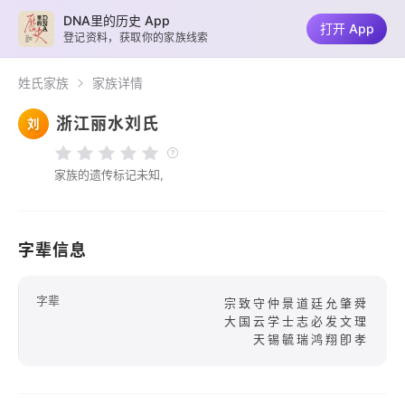
DNA里的历史 App
打开 App
登记资料，获取你的家族线索
姓氏家族
家族详情
浙江丽水刘氏
刘
家族的遗传标记未知,
字辈信息
字辈
宗致守仲景道廷允肇舜
大国云学士志必发文理
天锡毓瑞鸿翔卽孝