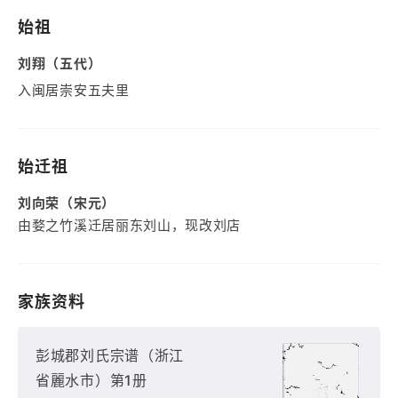
始祖
刘翔（五代）
入闽居崇安五夫里
始迁祖
刘向荣（宋元）
由婺之竹溪迁居丽东刘山，现改刘店
家族资料
彭城郡刘氏宗谱（浙江
省麗水市）第1册