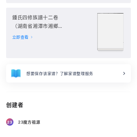
鍾氏四修族譜十二卷
（湖南省湘潭市湘鄉
市）第12册
立即查看
想要保存该家谱？了解家谱整理服务
创建者
23魔方祖源
23