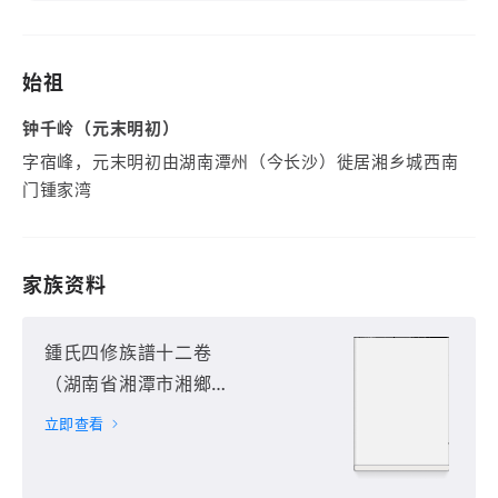
始祖
钟千岭（元末明初）
字宿峰，元末明初由湖南潭州（今长沙）徙居湘乡城西南
门锺家湾
家族资料
鍾氏四修族譜十二卷
（湖南省湘潭市湘鄉
市）第1册
立即查看