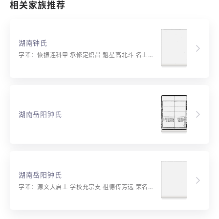
相关家族推荐
湖南钟氏
字辈：恢振连科甲 承修定炽昌 魁星高北斗 名士耀南唐 礼乐家声远 诗书世德长
湖南岳阳钟氏
湖南岳阳钟氏
字辈：源文大启士 学校允宗支 祖德传芳远 荣名及世嗣 家声恒克振 立品自逢时 燕翼光昌盛 诗书万代贻