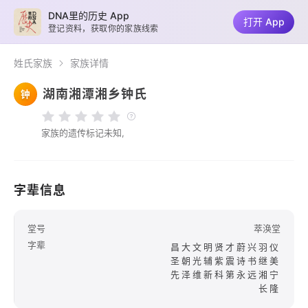
DNA里的历史 App
打开 App
登记资料，获取你的家族线索
姓氏家族
家族详情
湖南湘潭湘乡钟氏
钟
家族的遗传标记未知,
字辈信息
堂号
萃涣堂
字辈
昌大文明贤才蔚兴羽仪
圣朝光辅紫震诗书继美
先泽维新科第永远湘宁
长隆