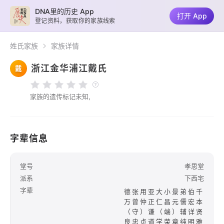
DNA里的历史 App
打开 App
登记资料，获取你的家族线索
姓氏家族
家族详情
浙江金华浦江戴氏
戴
家族的遗传标记未知,
字辈信息
堂号
孝思堂
派系
下西宅
字辈
德张用亚大小景弟伯千
万曾仲正仁昌元儒宏本
（守）谦（端）辅详贤
良忠贞道学荣章纯明雅