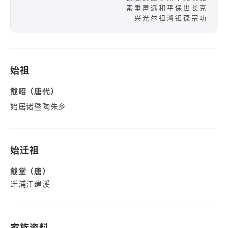
素垂声远和平保世长克
兴光尔祖鸿钜葆宗功
始祖
戴昭（唐代）
始居诸暨陶朱乡
始迁祖
戴堂（唐）
迁浦江建溪
家族资料