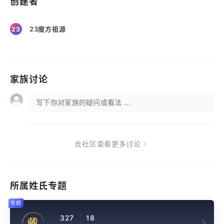
创建者
23魔方祖源
23
家族讨论
写下你对家族的疑问或看法 ...
去社区查看更多讨论
所属姓氏专题
专题
327
18
戴