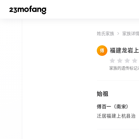
姓氏家族
家族详
福建龙岩
傅
家族的遗传标记
始祖
傅百一（南宋）
迁居福建上杭县治