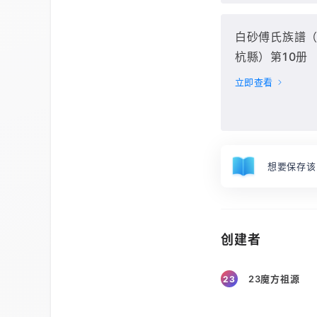
白砂傅氏族譜
杭縣）第10册
立即查看
想要保存该
创建者
23魔方祖源
23