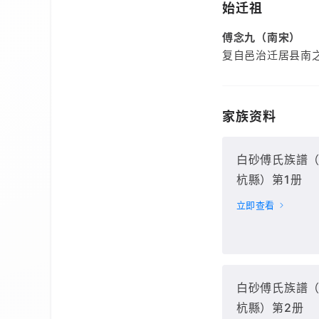
始迁祖
傅念九（南宋）
复自邑治迁居县南
家族资料
白砂傅氏族譜
杭縣）第1册
立即查看
白砂傅氏族譜
杭縣）第2册