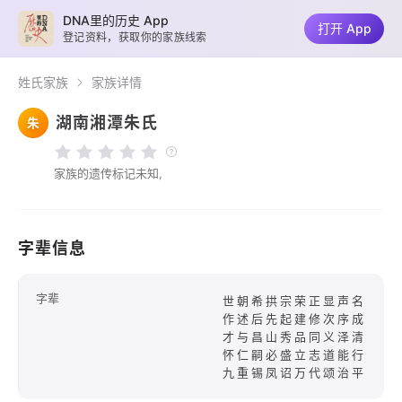
DNA里的历史 App
打开 App
登记资料，获取你的家族线索
姓氏家族
家族详情
湖南湘潭朱氏
朱
家族的遗传标记未知,
字辈信息
字辈
世朝希拱宗荣正显声名
作述后先起建修次序成
才与昌山秀品同义泽清
怀仁嗣必盛立志道能行
九重锡凤诏万代颂治平