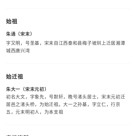
始祖
朱通（宋末）
字又明，号圣基，宋末自江西泰和县梅子坡圳上迁居湘潭
城西唐兴湾
始迁祖
朱大一（宋末元初）
初名大文，字象先，号默轩，晚号渚头居士，宋末元初迁
居邑之渚头桥，为始迁祖。大一之孙基，字立仁，行京
五，元末明初人，为本支祖