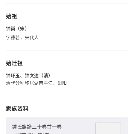
始祖
钟尚（宋）
字德若，宋代人
始迁祖
钟环玉、钟文达（清）
清代分别移居湖南平江、浏阳
家族资料
鍾氏族譜三十卷首一卷