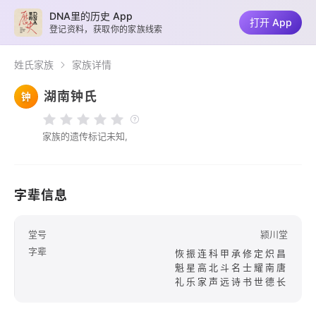
DNA里的历史 App
打开 App
登记资料，获取你的家族线索
姓氏家族
家族详情
湖南钟氏
钟
家族的遗传标记未知,
字辈信息
堂号
颍川堂
字辈
恢振连科甲承修定炽昌
魁星高北斗名士耀南唐
礼乐家声远诗书世德长