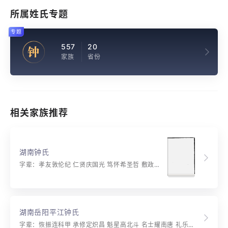
所属姓氏专题
专题
557
20
钟
家族
省份
相关家族推荐
湖南钟氏
字辈：孝友敦伦纪 仁贤庆国光 笃怀希圣哲 敷政着平康 官懋循声卓 英多运祚长 词章扬雅颂 彝叙振？常
湖南岳阳平江钟氏
字辈：恢振连科甲 承修定炽昌 魁星高北斗 名士耀南唐 礼乐家声远 诗书世德长 文章辉上国 富贵永传芳