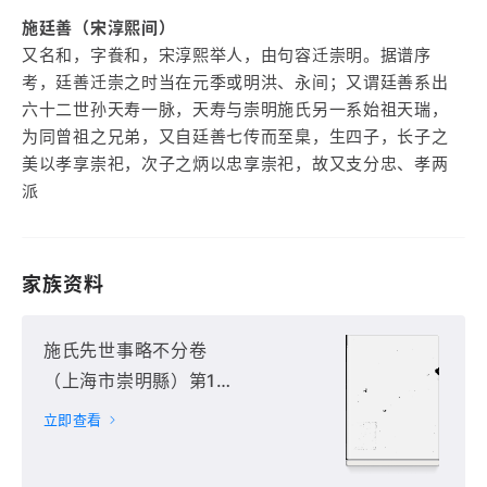
施廷善（宋淳熙间）
又名和，字飬和，宋淳熙举人，由句容迁崇明。据谱序
考，廷善迁崇之时当在元季或明洪、永间；又谓廷善系出
六十二世孙天寿一脉，天寿与崇明施氏另一系始祖天瑞，
为同曾祖之兄弟，又自廷善七传而至臬，生四子，长子之
美以孝享崇祀，次子之炳以忠享崇祀，故又支分忠、孝两
派
家族资料
施氏先世事略不分卷
（上海市崇明縣）第1
册
立即查看