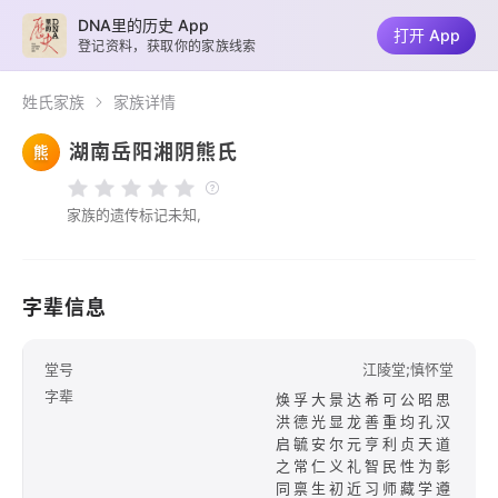
DNA里的历史 App
打开 App
登记资料，获取你的家族线索
姓氏家族
家族详情
湖南岳阳湘阴熊氏
熊
家族的遗传标记未知,
字辈信息
堂号
江陵堂;慎怀堂
字辈
焕孚大景达希可公昭思
洪德光显龙善重均孔汉
启毓安尔元亨利贞天道
之常仁义礼智民性为彰
同禀生初近习师藏学遵