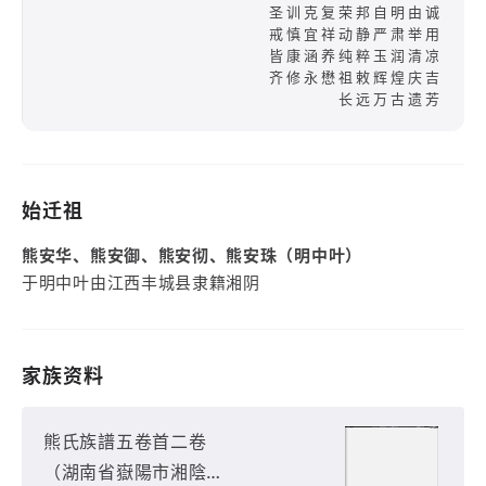
圣训克复荣邦自明由诚
戒慎宜祥动静严肃举用
皆康涵养纯粹玉润清凉
齐修永懋祖敕辉煌庆吉
长远万古遗芳
始迁祖
熊安华、熊安御、熊安彻、熊安珠（明中叶）
于明中叶由江西丰城县隶籍湘阴
家族资料
熊氏族譜五卷首二卷
（湖南省嶽陽市湘陰