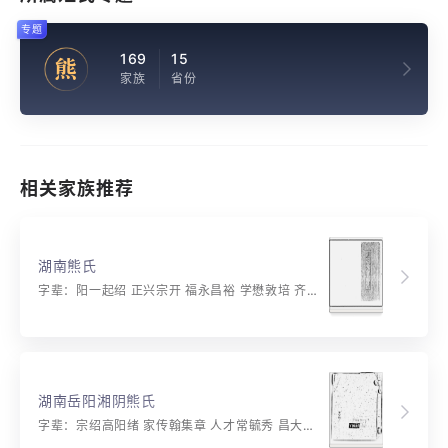
专题
169
15
熊
家族
省份
相关家族推荐
湖南熊氏
字辈：阳一起绍 正兴宗开 福永昌裕 学懋敦培 齐家立本 崇德育才 文章华国 万世安怀 仁义光明 礼智善良 信浩宽宏 敬祖尊堂
湖南岳阳湘阴熊氏
字辈：宗绍高阳绪 家传翰集章 人才常毓秀 昌大永垂芳