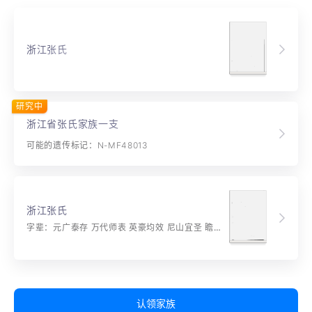
浙江张氏
研究中
浙江省张氏家族一支
可能的遗传标记：N-MF48013
浙江张氏
字辈：元广泰存 万代师表 英豪均效 尼山宜圣 瞻仰至道 诗书春易 杏檀立诰 盘桓喜留 适鲁观庙 文章丰采 遐迩群晓 车服懿器 奕世常昭
认领家族