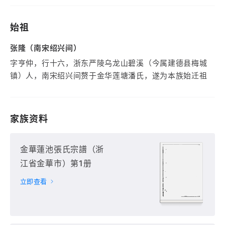
始祖
张隆（南宋绍兴间）
字亨仲，行十六，浙东严陵乌龙山碧溪（今属建德县梅城
镇）人，南宋绍兴间赘于金华莲塘潘氏，遂为本族始迁祖
家族资料
金華蓮池張氏宗譜（浙
江省金華市）第1册
立即查看