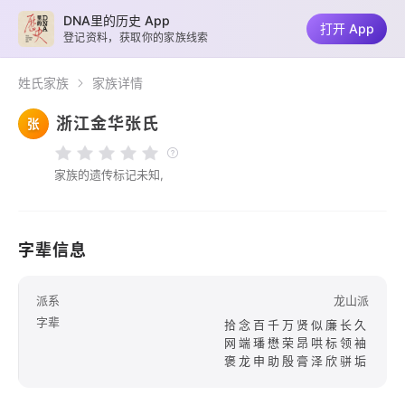
DNA里的历史 App
打开 App
登记资料，获取你的家族线索
姓氏家族
家族详情
浙江金华张氏
张
家族的遗传标记未知,
字辈信息
派系
龙山派
字辈
拾念百千万贤似廉长久
网端璠懋荣昂哄标领袖
褒龙申助殷膏泽欣骈垢