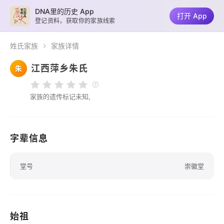
DNA里的历史 App
打开 App
登记资料，获取你的家族线索
姓氏家族
家族详情
江西萍乡朱氏
朱
家族的遗传标记未知,
字辈信息
堂号
崇徽堂
始祖