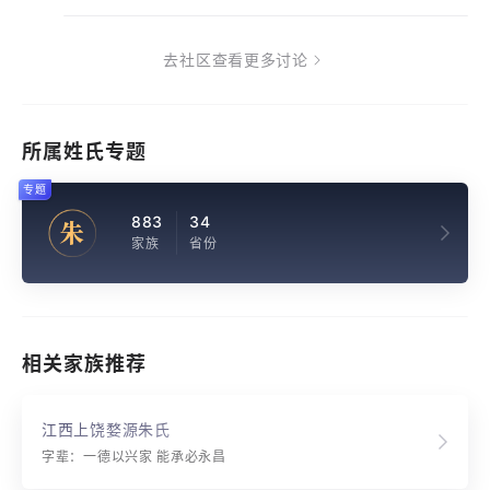
去社区查看更多讨论
所属姓氏专题
专题
883
34
朱
家族
省份
相关家族推荐
江西上饶婺源朱氏
字辈：一德以兴家 能承必永昌