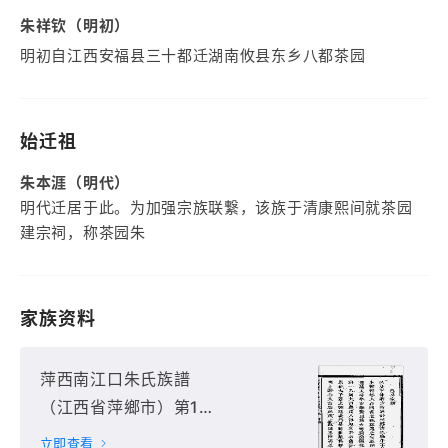
朱祥钦（明初）
明初自江西安福县三十都迁湖南攸县东乡八都茶园
始迁祖
朱本涯（明代）
明代迁居于此。为加强宗族联繋，该族于清康熙间就茶园
建宗祠，称茶园朱
家族资料
萍西南江口朱氏族譜
（江西省萍鄉市）第1
册
立即查看