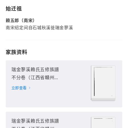
始迁祖
赖五郎（南宋）
南宋绍定间自石城秋溪徙瑞金蓼溪
家族资料
瑞金蓼溪賴氏五修族譜
不分卷（江西省贛州市
瑞金市）第1册
立即查看
瑞金蓼溪賴氏五修族譜