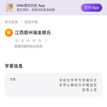
DNA里的历史 App
打开 App
登记资料，获取你的家族线索
姓氏家族
家族详情
江西赣州瑞金赖氏
赖
家族的遗传标记未知,
字辈信息
字辈
天应文学传万世祖衍才
名甲心期远大开隆运志
宜高上发