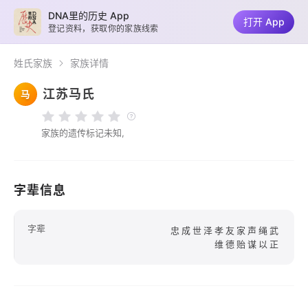
DNA里的历史 App
打开 App
登记资料，获取你的家族线索
姓氏家族
家族详情
江苏马氏
马
家族的遗传标记未知,
字辈信息
字辈
忠成世泽孝友家声绳武
维德贻谋以正