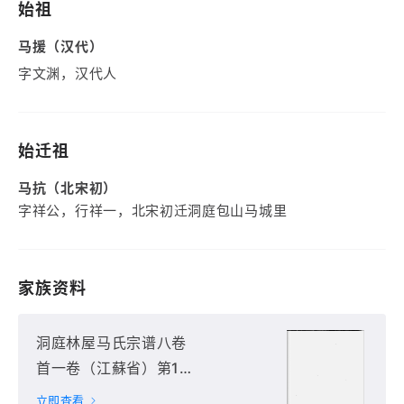
始祖
马援（汉代）
字文渊，汉代人
始迁祖
马抗（北宋初）
字祥公，行祥一，北宋初迁洞庭包山马城里
家族资料
洞庭林屋马氏宗谱八卷
首一卷（江蘇省）第1
册
立即查看